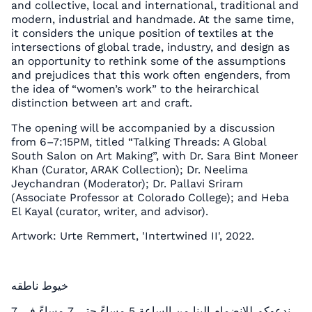
and collective, local and international, traditional and
modern, industrial and handmade. At the same time,
it considers the unique position of textiles at the
intersections of global trade, industry, and design as
an opportunity to rethink some of the assumptions
and prejudices that this work often engenders, from
the idea of “women’s work” to the heirarchical
distinction between art and craft.
The opening will be accompanied by a discussion
from 6–7:15PM, titled “Talking Threads: A Global
South Salon on Art Making”, with Dr. Sara Bint Moneer
Khan (Curator, ARAK Collection); Dr. Neelima
Jeychandran (Moderator); Dr. Pallavi Sriram
(Associate Professor at Colorado College); and Heba
El Kayal (curator, writer, and advisor).
Artwork: Urte Remmert, 'Intertwined II', 2022.
خيوط ناطقه
ندعوكم للانضمام إلينا من الساعة 5 مساءً حتى 7 مساءً في 7