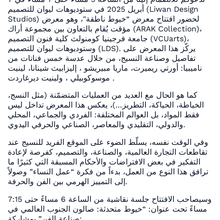
أبريل 2025 في ستوديوهات ليوان للتصميم (Liwan Design
Studios) لحضور افتتاح معرض “خيوط ناطقة"، وهو معرض
مؤقت يُقام بالتعاون بين مجموعة أراك (ARAK Collection)،
جامعة فرجينيا كومنولث كلية فنون التصميم (VCUarts)،
وستوديوهات ليوان للتصميم (LDS). يركّز هذا المعرض على
تفاصيل وصناعة النسيج، من خلال عدسة خمس فنانات من
ناميبيا: أورتي ريميرت، ماريا مبيريشو ، إليزابيث شينانا، لينيت
موسوكوبيلي ، ولينيت ديرغاردت .
كما هو الحال مع العديد من العمليات المتضمّنة (مثل النسج،
الخياطة، الحياكة، التطريز…)، يعكس هذا المعرض تداخل ليس
فقط المواد، بل العوالم المختلفة: الفردي والجماعي، المحلي
والدولي، التقليدي والمعاصر، الصناعي والحرفي اليدوي.
وفي الوقت نفسه، يسلّط الضوء على الموقع الفريد للنسيج عند
تقاطعات التجارة العالمية، والصناعة، والتصميم، كفرصة لإعادة
التفكير في بعض الافتراضات والأحكام المسبقة التي كثيرًا ما
ترافق هذا النوع من العمل، بدءاً من فكرة “عمل النساء” وصولاً
إلى التمييز الهرمي بين الفن والحرفة.
وسيصاحب الافتتاح جلسة نقاشية من الساعة 6 مساءً حتى 7:15
مساءً تحت عنوان: “خيوط متحدثة: صالون الجنوب العالمي في
صناعة الفن” بمشاركة: