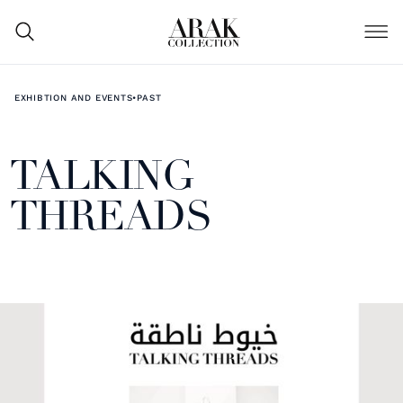
EXHIBTION AND EVENTS
•
PAST
TALKING
THREADS